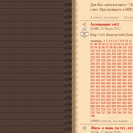
Для Вас начался квест "
слил. При возврате к НПС
2
ответа, последние: -_Полу
Ассоциации: vol.2
22:06
, 25 Июня 2012
60
http://w1.dwar.ru/info/
страницы:
1
2
3
4
5
6
7
8
9
10
11
47
48
49
50
51
52
53
54
55
56
57
93
94
95
96
97
98
99
100
101
102
128
129
130
131
132
133
134
135
161
162
163
164
165
166
167
168
194
195
196
197
198
199
200
201
227
228
229
230
231
232
233
234
260
261
262
263
264
265
266
267
293
294
295
296
297
298
299
300
326
327
328
329
330
331
332
333
359
360
361
362
363
364
365
366
392
393
394
395
396
397
398
399
425
426
427
428
429
430
431
432
458
459
460
461
462
463
464
465
491
492
493
494
495
496
497
498
524
525
526
527
528
529
530
531
557
558
559
560
561
562
563
564
590
591
592
593
594
595
596
597
623
624
625
626
627
628
629
630
656
657
658
659
660
661
662
663
689
690
691
692
693
694
695
696
722
723
724
725
726
727
728
729
755
756
757
758
759
760
761
762
788
14969
ответов, последние: -_Полуде
-Bizya- я знаю, ты тут , от
23:54
, 27 Июля 2026