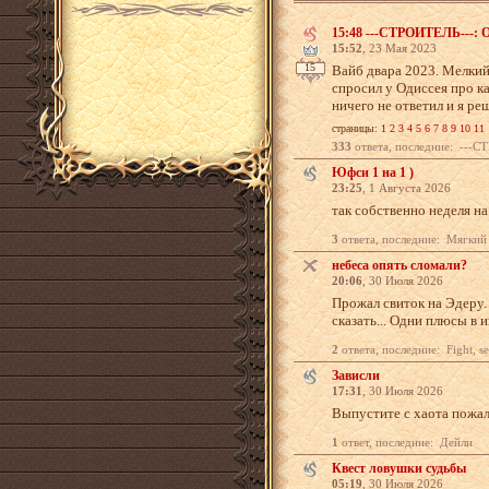
15:48 ---СТРОИТЕЛЬ---: 
15:52
, 23 Мая 2023
15
Вайб двара 2023. Мелкий
спросил у Одиссея про к
ничего не ответил и я реш
страницы:
1
2
3
4
5
6
7
8
9
10
11
333
ответа, последние: ---СТРОИТЕЛЬ---, ---СТР
Юфси 1 на 1 )
23:25
, 1 Августа 2026
так собственно неделя на
3
ответа, последние: Мягк
небеса опять сломали?
20:06
, 30 Июля 2026
Прожал свиток на Эдеру.
сказать... Одни плюсы в
2
ответа, последние: Fight, s
Зависли
17:31
, 30 Июля 2026
Выпустите с хаота пожа
1
ответ, последние: Дейли
Квест ловушки судьбы
05:19
, 30 Июля 2026