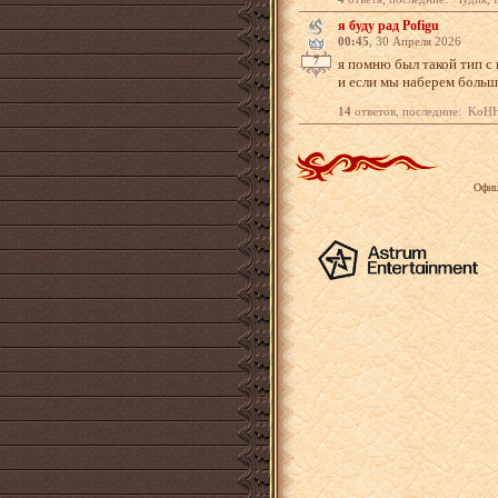
я буду рад Pofigu
00:45
, 30 Апреля 2026
7
я помню был такой тип с 
и если мы наберем больш
14
ответов, последние: KoHH, 
Офиц