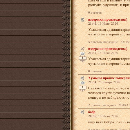
плетка еще и выкинуть не
рюкзаке, улучшить и при 
0
ответов
издержки производства(
21:46
, 18 Июня 2026
Уважаемая администарция
чуть ли не с вероятност
5
ответов, последние: Юл-Ве
издержки производства(
21:47
, 18 Июня 2026
1
Уважаемая администарция
чуть ли не с вероятност
0
ответов
Хумы на прайме вымерли
21:54
, 28 Января 2026
1
Скажите пожалуйста, а чт
человек круглосуточно ви
пещеры не набираются с 
2
ответа, последние: МИ
бобр
20:56
, 16 Июня 2026
ищу пета бобра...очень 
4
ответа, последние: Чудик, П