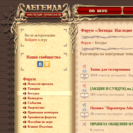
Форум «Легенда: Наследие
Вы не авторизованы
Войдите
в игру
Форум
>
Беседка
Разговоры на неигровые тем
Наши сообщества
Топик для тестирования
1619
ответов, последние: Варяг
20
Форум
Новости проекта
Таверна
[АКЦИЯ И СУНДУК] на Д
Беседка
165
ответов, последние: lianin
7
Конкурсы
События
Творчество
Окошко "Параметры Adobe
Приемная менторов
28
ответов, последние: pofigu, -
9
Хранители форума
Пособия по игре
ПРАВИЛА ОБЩЕНИЯ Н
Клиент Dwarium
0
ответов