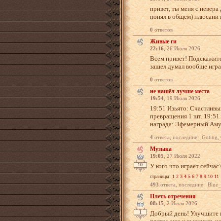
привет, ты меня с невера
понял в общем) плюсани в
0
ответов
Живые ги
22:16
, 26 Июля 2026
Всем привет! Подскажите
зашел думал вообще игра
0
ответов
не нашёл лучше места
19:54
, 19 Июля 2026
19:51 Изьято: Счастливы
превращения 1 шт. 19:51
награда: Эфемерный Амул
4
ответа, последние: Goting,
Музыка
19:05
, 27 Июля 2022
10
У кого что играет сейчас
страницы:
1
2
3
4
5
6
7
8
9
10
11
493
ответа, последние: Blue_Ve
Плеть отречения
08:15
, 2 Июля 2026
1
Добрый день! Улучшите пл