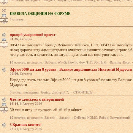
9
ответов, последние: Margo17, Mayako_Kawasaki, D1mky, --Burning_Heart, Clover, Дмитрий 7, Gwynb
3
ПРАВИЛА ОБЩЕНИЯ НА ФОРУМЕ
0
ответов
-29
прощай умирающий проект
01:36
, Сегодня
1
00:42 Вы выкинули: Кольцо Вспышки Феникса, 1 шт. 00:43 Вы выкинули:
назад дороги нету администрация очнитесь и начните слушать игроков б
что у вас есть и катаетесь по заграницам. если все поступят как я по...
10
ответов, последние: DeBeers, WhySoSlowly, Чжу, ТиГрЬОнНоК, --Burning_Heart, Фармилка, Злодей_
Эфрил 5000 шт для 8 уровня - Великое свершение для Искателей Мудрости
00:00
, Сегодня
Народ где взять столько Эфрил 5000 шт для 8 уровня? по квесту Великое
Мудрости
3
ответа, последние: Goting, Дмитрий 7, ---СТРОИТЕЛЬ---
Что-то сломалось с авторизацией
16:14
, 6 Августа 2026
11
30 мин в игру не пускало, ай-яй-яй в общем.
10
ответов, последние: Злодей_-, Злодей_-, DeBeers, NOMO, Robbo, Запупындрий, _ЛЮБВИ 
3 Красных ковчега!
02:51
, 6 Августа 2026