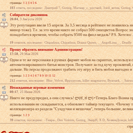
страницы:
1
2
3
4
5
6
103
ответа, последние: Дмитрий 7, Goting, Магмар_с_удочкой, Злой_котик, Goting, Goting, Goti
Собиратели диковинок
20:04
, 3 Августа 2026
3
Эту репутацию ввели 15 апреля. За 3,5 месяца в рейтинге не появилось н
минор тоже). Т.е. за это время никто не собрал 500 синецветов Вопрос зн
понадобится времени, чтобы собрать 9500 на фиол медаль? P.S. Хотелос..
19
ответов, последние: Chipadzua, Chipadzua, Drama Queen, __AngelLissa__, Deadly Law, You are dead, WhySoSlo
Прошу обратить внимание Администрацию!
17:58
, 29 Мая 2026
30
Одни и те же персонажи в руинах фармят мобов на скриптах, используя
автоматизированного битья монстров. Получают за год кучу проклятий,
дальше. Но персы продолжают грабить эту игру и бить мобов выгодно и н
страницы:
1
2
3
4
5
6
7
8
9
10
11
12
212
ответов, последние: Blue_Velvet, Иррурусик, killer magmarow, Byarsark, -_Sairus_-, Aloha Oe, -_Sairus_-,
Неожиданные игровые изменения
00:17
, 25 Июня 2026
8
Никто не предупредил, а они случись! ლ(ಠ_ಠ ლ) •Теперь Благо Воина 
использовании не складывается, а обновляет таймер текущего. •Почему 
коллекционера из раздела "Сундучки и мешочки", теперь большие, великие
страницы:
1
2
3
39
ответов, последние: -Тиара-, Deo Volente, Goting, ЭмирН, X D, ХозяинДождя, killer magmarow, Dar
стр