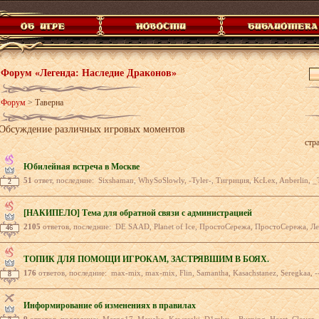
Форум «Легенда: Наследие Драконов»
Форум
>
Таверна
Обсуждение различных игровых моментов
стр
Юбилейная встреча в Москве
51
ответ, последние: Sixshaman, WhySoSlowly, -Tyler-, Тигриция, KcLex, Anberlin, _TrogWar_, _
2
[НАКИПЕЛО] Тема для обратной связи с администрацией
2105
ответов, последние: DE SAAD, Planet of Ice, ПростоСережа, ПростоСережа, ЛеНиВый пЕльМеНЬ, ЛеНиВый пЕльМеН
46
ТОПИК ДЛЯ ПОМОЩИ ИГРОКАМ, ЗАСТРЯВШИМ В БОЯХ.
176
ответов, последние: max-mix, max-mix, Flin, Samantha, Kasachstanez, Seregkaa, --demonik--
8
Информирование об изменениях в правилах