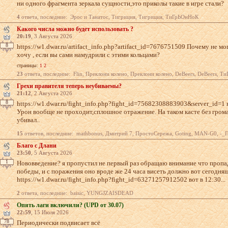
ни одного фрагмента зеркала сущности,это приколы такие в игре стали?
4
ответа, последние: Эрос и Танатос, Тигриция, Тигриция, ТиГрЬОнНоК
Какого числа можно будет использовать ?
20:19
, 3 Августа 2026
8
https://w1.dwar.ru/artifact_info.php?art­ifact_id=7676751509 Почему не мо
хочу , если вы сами намудрили с этими кольцами?
страницы:
1
2
23
ответа, последние: Flin, Преклони колено, Преклони колено, DeBeers, DeBeers, ТиГрЬОнНоК, Свинья-копил
Грехи правителя теперь неубиваемы?
21:12
, 2 Августа 2026
8
https://w1.dwar.ru/fight_info.php?fight_­id=75682308883903&server_id=1 
Урон вообще не проходит,сплошное отражение. На таком касте без гром
убивал..
15
ответов, последние: mathbonus, Дмитрий 7, ПростоСережа, Goting, MAN-G0, -_Полуденный_-, Свинья-копилка, -Н
Благо с Длани
23:50
, 5 Августа 2026
1
Нововведение? я пропустил не первый раз обращаю внимание что пропада
победы, и с поражения оно вроде же 24 часа висеть должно вот сегодняш
https://w1.dwar.ru/fight_info.php?fight_­id=63271257912502 вот в 12:30...
2
ответа, последние: baisic, YUNGJZAISDEAD
Опять лаги включили? (UPD от 30.07)
22:59
, 15 Июля 2026
78
Периодически подвисает всё