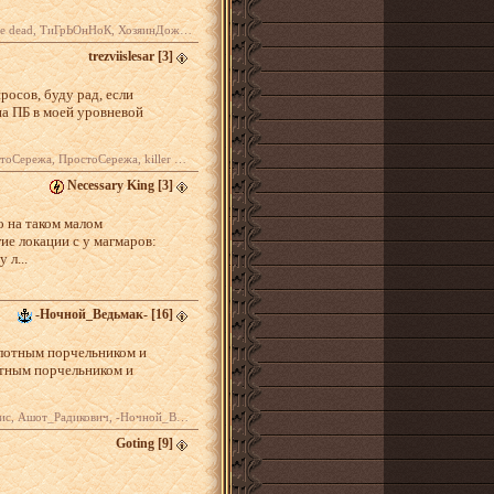
ГрЬОнНоК, ХозяинДождя, ТиГрЬОнНоК ...
trezviislesar
[3]
росов, буду рад, если
на ПБ в моей уровневой
 magmarow, идн, Рыцарь-Дракон, Тигриция ...
Necessary King
[3]
о на таком малом
гие локации с у магмаров:
 л...
-Ночной_Ведьмак-
[16]
олотным порчельником и
лотным порчельником и
, Сибирбриарх Гнут, Сибирбриарх Гнут, ПьЯнЫЙ ДеД ...
Goting
[9]