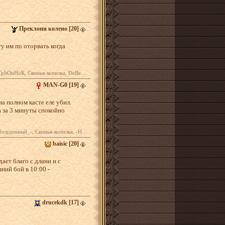
Преклони колено
[20]
гу им по оторвать когда
ка, DeBeers, Дмитрий 7, Gamma Doppler ...
MAN-G0
[19]
на полном касте еле убил.
а за 3 минуты спокойно
очной_Ведьмак-, -Ночной_Ведьмак-, Goting ...
baisic
[20]
ет благо с длани и с
ний бой в 10:00 -
drucekdk
[17]