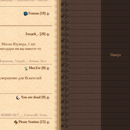
le1dd, --Burning_Heart, ---СТРОИТЕЛЬ---
Fenum
[19]
Злодей_-
[20]
 Маска Изувера, 1 шт.
лагодаря им вы имеете то
Наверх
-, Казино Легенда, ГНОМ_СУББОТА, Foksi
MurZer
[8]
 свершение для Искателей
You are dead
[9]
НЕТ__, Lutowollk, Goting, Масутацу
Pirate Station
[15]