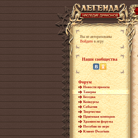
Вы не авторизованы
Войдите
в игру
Наши сообщества
Форум
Новости проекта
Таверна
Беседка
Конкурсы
События
Творчество
Приемная менторов
Хранители форума
Пособия по игре
Клиент Dwarium