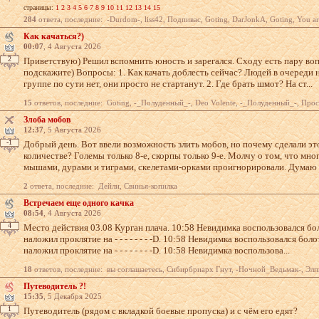
страницы:
1
2
3
4
5
6
7
8
9
10
11
12
13
14
15
284
ответа, последние: -Durdom-, liss42, Подпивас, Goting, DarJonkA, Goting, You are dead, Ти
Как качаться?)
00:07
, 4 Августа 2026
2
Приветствую) Решил вспомнить юность и зарегался. Сходу есть пару воп
подскажите) Вопросы: 1. Как качать доблесть сейчас? Людей в очереди 
группе по сути нет, они просто не стартанут. 2. Где брать шмот? На ст...
15
ответов, последние: Goting, -_Полуденный_-, Deo Volente, -_Полуденный_-, ПростоСережа, ПростоСережа, killer
Злоба мобов
12:37
, 5 Августа 2026
-1
Добрый день. Вот ввели возможность злить мобов, но почему сделали эт
количестве? Големы только 8-е, скорпы только 9-е. Молчу о том, что мно
мышами, дурами и тиграми, скелетами-орками проигнорировали. Думаю у
2
ответа, последние: Дейли, Свинья-копилка
Встречаем еще одного качка
08:54
, 4 Августа 2026
4
Место действия 03.08 Курган плача. 10:58 Невидимка воспользовался б
наложил проклятие на - - - - - - - -D. 10:58 Невидимка воспользовался бо
наложил проклятие на - - - - - - - -D. 10:58 Невидимка воспользова...
18
ответов, последние: вы соглашаетесь, Сибирбриарх Гнут, -Ночной_Ведьмак-, Элпис, Ашот_Радикович, -Ночной_Ведьмак-, Performance Mind
Путеводитель ?!
15:35
, 5 Декабря 2025
1
Путеводитель (рядом с вкладкой боевые пропуска) и с чём его едят?