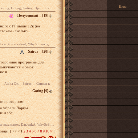
Вниз
ng, Goting, ПростоСережа, Goting ...
-_Полуденный_-
[19]
икого с РР выше 12к (на
атокам - сколько
.
wly, Эрос и Танатос, HS, -_Полуденный_- ...
-_Sairus_-
[20]
 сторонние программы для
 выкупаются и бьют
е п...
 Свинья-копилка, -_Sairus_-, Иррурусик ...
Goting
[9]
при повторном
то убрали Ларцы
 и абс...
JonkA, WhySoSlowly, Магмар_с_удочкой ...
аницы:
[ << <
1
2
3
4
5
6
7
8
9
10
>
]