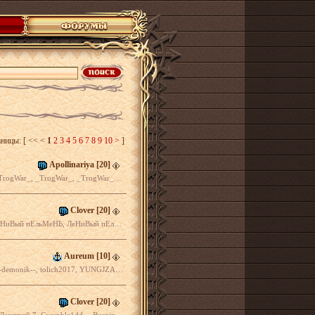
аницы:
[ << <
1
2
3
4
5
6
7
8
9
10
>
]
Apollinariya
[20]
TrogWar_, _TrogWar_, Sir Percival ...
Clover
[20]
Ь, Nike, Planet of Ice, Тигриция, filinn ...
Aureum
[10]
, tolich2017, YUNGJZAISDEAD, Fight ...
Clover
[20]