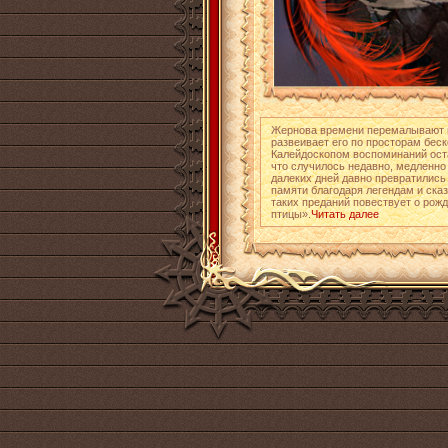
Жернова времени перемалывают и
развеивает его по просторам бес
Калейдоскопом воспоминаний оста
что случилось недавно, медленно 
далеких дней давно превратились 
памяти благодаря легендам и ска
таких преданий повествует о рожд
птицы».
Читать далее