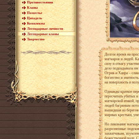
Противостояния
Кланы
Поместье
Цитадель
Комплекты
Легендарные личности
Легендарные кланы
Творчество
Долгое время на прос
магмаров и людей. Ка
силу и отвагу участн
дело подкидывала им 
Огрия и Хаира – сли
богатство и знатност
на поверхность и пол
Однажды краткое пере
пересчитать убитых и
магмарской атакой, п
людей багряным поток
вышедшая из берегов 
мирных крестьян, уне
Но ликование магмарс
разрозненные людские
захватчикам, изумлен
божественной воле. С