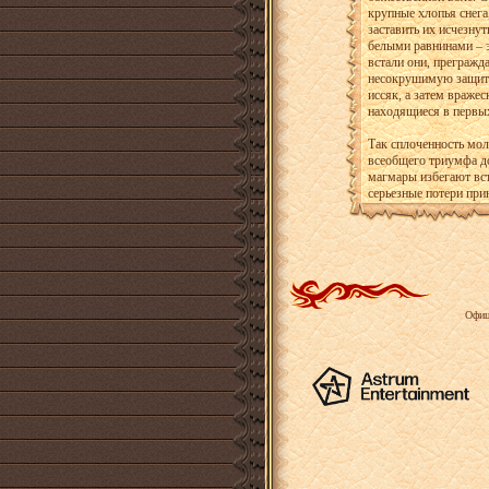
крупные хлопья снега,
заставить их исчезнут
белыми равнинами – 
встали они, прегражд
несокрушимую защиту
иссяк, а затем вражес
находящиеся в первы
Так сплоченность мол
всеобщего триумфа д
магмары избегают вс
серьезные потери прин
Офиц