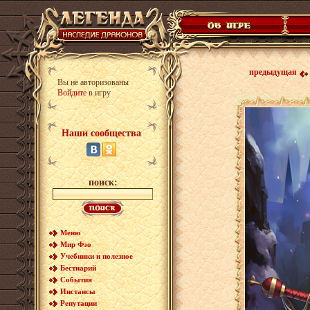
предыдущая
Вы не авторизованы
Войдите
в игру
Наши сообщества
поиск:
Меню
Мир Фэо
Учебники и полезное
Бестиарий
События
Инстансы
Репутации