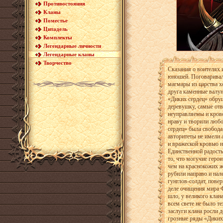
Противостояния
Кланы
Поместье
Цитадель
Комплекты
Легендарные личности
Легендарные кланы
Творчество
Сказания о воителях
юношей. Поговаривали
магмары из царства х
друга каменные валу
«Диких сердец» обру
деревушку, самые отв
неуправляемы и крово
нраву и творили любо
сердец» была свобода
авторитеты не имели 
и вражеской кровью н
Единственной радост
то, что могучие геро
чем на краснокожих ж
рубили направо и нал
гунглов-солдат, пове
деле очищения мира 
шло, у великого клан
всем свете не было т
заслуги клана росли 
грозные ряды «Диких 