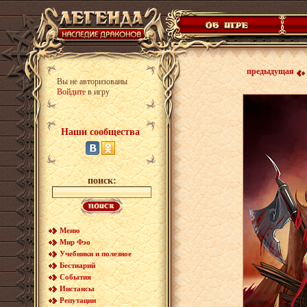
предыдущая
Вы не авторизованы
Войдите
в игру
Наши сообщества
поиск:
Меню
Мир Фэо
Учебники и полезное
Бестиарий
События
Инстансы
Репутации