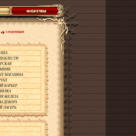
следующая
УША
ДОБЛЕСТИ
РСКАЯ
МНИК
Т МАГАЗИНА
ТАЛ
Й КАРЬЕР
ПИЛКА
Я ЖЕЛЕЗА
Ы ДЕКОРА
Й ЛАГЕРЬ