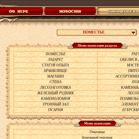
ПОМЕСТЬЕ
Меню навигации раздела
ПОМЕСТЬЕ
РАТ
ЛАЗАРЕТ
ОБЕЛИСК 
СТАТУЯ ОПЫТА
МАСТЕ
ХРАНИЛИЩЕ
ПИТО
МАГАЗИН
АССОРТИМЕН
СТЕНА
ПОР
ЛЕСОЗАГОТОВКА
КАМЕННЫ
ЖЕЛЕЗНЫЙ РУДНИК
ЛЕСО
КАМЕНОЛОМНЯ
ПЛАВИЛЬН
ТРОННЫЙ ЗАЛ
ЭЛЕМЕНТ
ПСАРНЯ
ЕГЕРСКИ
Меню навигации
Описание
Земельный участок