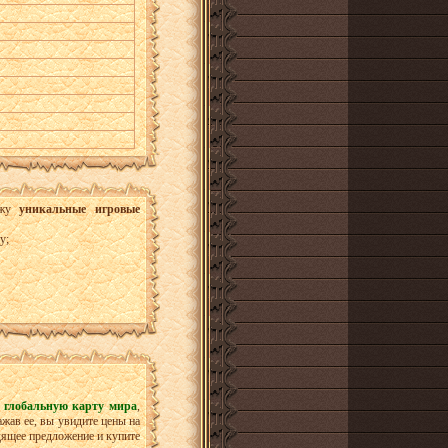
нажу
уникальные игровые
у;
е
глобальную карту мира
,
жав ее, вы увидите цены на
дящее предложение и купите