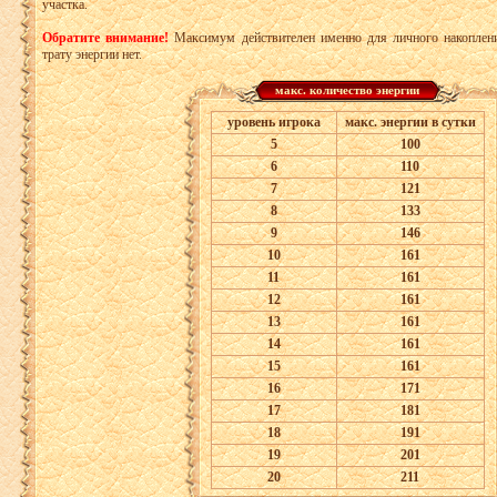
участка.
Обратите внимание!
Максимум действителен именно для личного накоплени
трату энергии нет.
макс. количество энергии
уровень игрока
макс. энергии в сутки
5
100
6
110
7
121
8
133
9
146
10
161
11
161
12
161
13
161
14
161
15
161
16
171
17
181
18
191
19
201
20
211