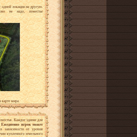
с одной локации на другую.
ово не надо, поместье
 карте мира.
поместья. Каждое здание для
.
Ежедневно игрок может
в зависимости от уровня
чии купленного земельного