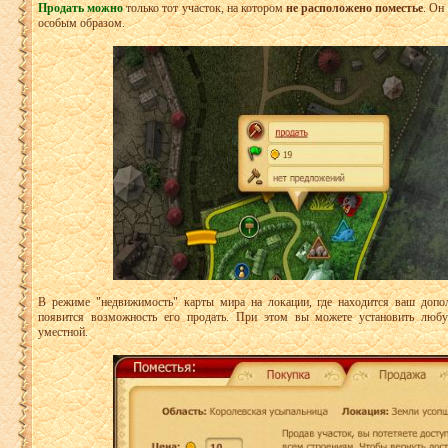
Продать можно
только тот участок, на котором
не расположено поместье
. Он
особым образом.
В режиме "недвижимость" карты мира на локации, где находится ваш допол
появится возможность его продать. При этом вы можете установить любу
уместной.