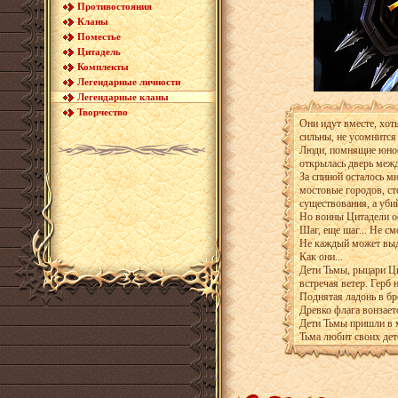
Противостояния
Кланы
Поместье
Цитадель
Комплекты
Легендарные личности
Легендарные кланы
Творчество
Они идут вместе, хот
сильны, не усомнится
Люди, помнящие юност
открылась дверь межд
За спиной осталось м
мостовые городов, ст
существования, а уби
Но воины Цитадели ос
Шаг, еще шаг... Не см
Не каждый может выде
Как они...
Дети Тьмы, рыцари Ци
встречая ветер. Герб
Поднятая ладонь в бр
Древко флага вонзаетс
Дети Тьмы пришли в 
Тьма любит своих дет