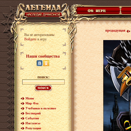
предыдущая
Вы не авторизованы
Войдите
в игру
Наши сообщества
поиск:
Меню
Мир Фэо
Учебники и полезное
Бестиарий
События
Инстансы
Репутации