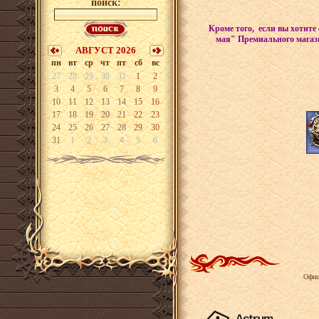
поиск:
Кроме того,
если вы хотите 
мая"
Премиального магаз
АВГУСТ 2026
пн
вт
ср
чт
пт
сб
вс
27
28
29
30
31
1
2
3
4
5
6
7
8
9
10
11
12
13
14
15
16
17
18
19
20
21
22
23
24
25
26
27
28
29
30
31
1
2
3
4
5
6
Офиц