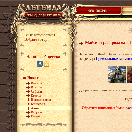
Вы не авторизованы
Войдите
в игру
Майская распродажа в 
Защитники Фэо! Весна в самом
Наши сообщества
владельцы
Премиальных магази
Новости
Все новости
Важное
Добро пожаловать на весеннюю
ра
События
Квесты
Скидк
Нововведения
Конкурсы
Обратите внимание: 9 мая
вас
Акции
Встречи
Разное