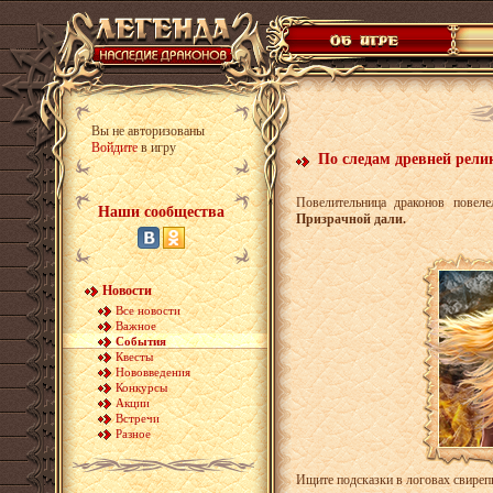
Вы не авторизованы
Войдите
в игру
По следам древней рели
Повелительница драконов повеле
Наши сообщества
Призрачной дали.
Новости
Все новости
Важное
События
Квесты
Нововведения
Конкурсы
Акции
Встречи
Разное
Ищите подсказки в логовах свирепы