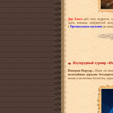
Дар Хаоса
даёт силу, мудрость,
Здесь команда победителей по
в
Премиальном магазине
до конц
Изумрудный турнир «Им
Империя Имруар...
Ныне это назв
величайшая держава беззащитн
жизни и несметные богатства, укр