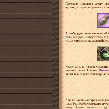
Побеждая монстров своего ур
органы,
которые, непременно,
при
А особо удачливые воители, о
тела,
которую
изобретатель, неп
только
отразится на дальнейшем
Кроме того,
за каждое усиление 
увеличится на 1 жетон
Монета
части тел,
получат
легендарное д
Как же найти монстров, облада
мира Фэо
(особое внимание стои
охоту! Однако, помните — среди