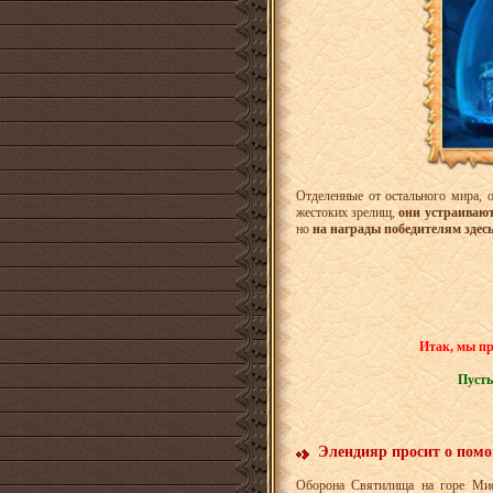
Отделенные от остального мира, 
жестоких зрелищ,
они устраиваю
но
на награды победителям здесь
Итак, мы п
Пусть
Элендияр просит о пом
Оборона Святилища на горе Мист