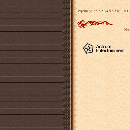
страницы:
<<
<
2
3
4
5
6
7
8
9
10
11
Офиц