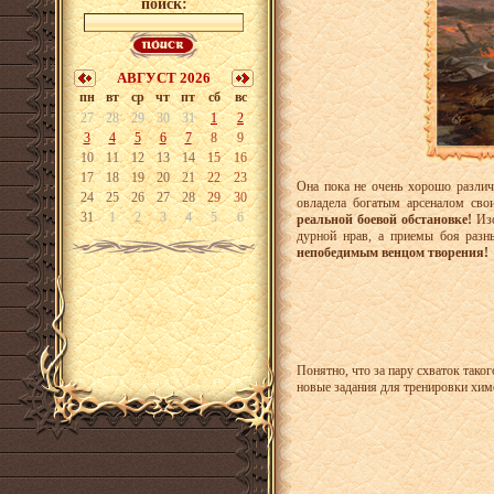
поиск:
АВГУСТ 2026
пн
вт
ср
чт
пт
сб
вс
27
28
29
30
31
1
2
3
4
5
6
7
8
9
10
11
12
13
14
15
16
17
18
19
20
21
22
23
Она пока не очень хорошо различа
24
25
26
27
28
29
30
овладела богатым арсеналом сво
31
1
2
3
4
5
6
реальной боевой обстановке!
Изо
дурной нрав, а приемы боя разн
непобедимым венцом творения!
Понятно, что за пару схваток тако
новые задания для тренировки хи