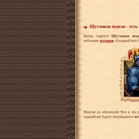
Шутливая неделя - есть 
Вновь стартует
Шутливая нед
побольше
жетонов
«Ехидный кот»
Многие из обитателей Фэо в эти 
заданий вы будете награждаться
же