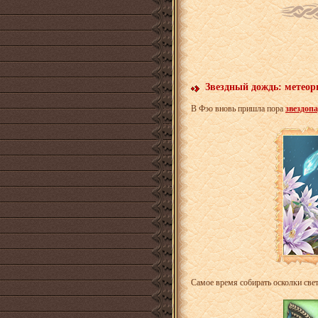
Звездный дождь: метеор
В Фэо вновь пришла пора
звездоп
Самое время собирать осколки све