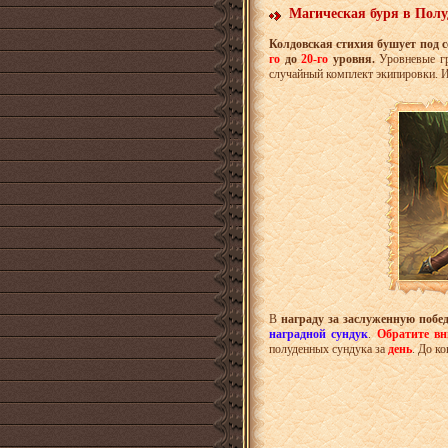
Магическая буря в Полу
Колдовская стихия бушует под 
го
до
20-го
уровня.
Уровневые г
случайный комплект экипировки. 
В
награду за заслуженную побе
наградной сундук
.
Обратите в
полуденных сундука за
день
.
До ко