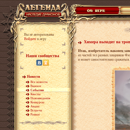
Вы не авторизованы
Войдите
в игру
Химера выходит на тро
Итак, изобретатель наконец зав
из частей тел разных хищников Фэ
Наши сообщества
и может самостоятельно сражаться
Новости
Все новости
Важное
События
Квесты
Нововведения
Конкурсы
Акции
Встречи
Разное