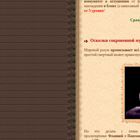
иммунитет к оглушению
от фи
нахождении
в блоке
(а наносимый 
от 5 уровня
!
Сража
Осколки сокровенной м
Мировой разум
пронизывает всё
простой смертный может прикоснут
Но что делать с эти
просвещённые
Флаввий
и
Панео