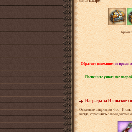
самой
Шеаре
!
Кроме т
Обратите внимание:
во время с
Поспешите узнать все подро
Награды за Июньское с
Отважные защитники Фэо! Июнь о
всегда, справились с ними достойн