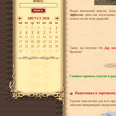
поиск:
Вихри магической энергии, буш
эффектов
, таких как порчельники
АВГУСТ 2026
попасть на оба поля сражений.
пн
вт
ср
чт
пт
сб
вс
27
28
29
30
31
1
2
3
4
5
6
7
8
9
10
11
12
13
14
15
16
17
18
19
20
21
22
23
24
25
26
27
28
29
30
Также, вы получите 10x
Дар мог
31
1
2
3
4
5
6
Времени!
Спешите принять участие в сра
Подготовка к торговом
Горячая пора настает для всех п
завалены невиданными заморскими