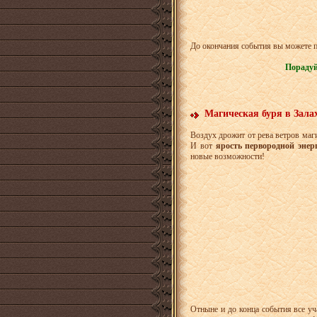
До окончания события вы можете 
Порадуй
Магическая буря в Зала
Воздух дрожит от рева ветров маг
И вот
ярость первородной энер
новые возможности!
Отныне и до конца события все у