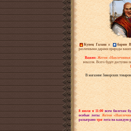
Купец Галаш
и
барин В
различными дарами природы вашег
Важно:
Жетон «Наплечники
векселя. Всего будет доступно п
В магазине Заморских товаро
8 июля в 11:00
всем билетам бу
особые лоты
:
Жетон «Наплечн
разыграно
три
лота на каждую р