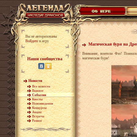
Вы не авторизованы
Войдите
в игру
Магическая буря на Дре
Внимание, воители Фэо! Появил
магическая буря!
Наши сообщества
Новости
Все новости
Важное
События
Квесты
Нововведения
Конкурсы
Акции
Встречи
Разное