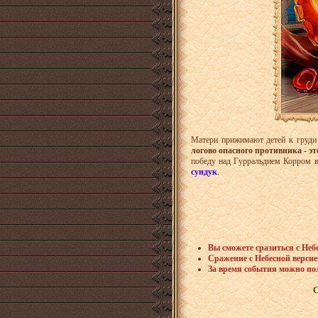
Матери прижимают детей к груди
логово опасного противника - это
победу над Гурральдием Корром 
сундук
.
Вы сможете сразиться с Неб
Сражение с
Небесной верси
За время события можно по
С