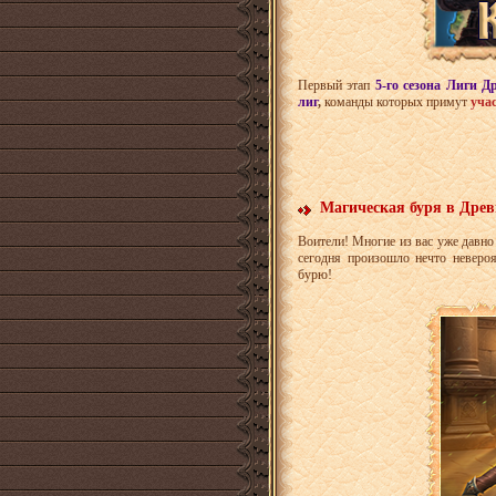
Первый этап
5-го сезона Лиги Д
лиг
,
команды которых примут
уча
Магическая буря в Дре
Воители! Многие из вас уже давн
сегодня произошло нечто неверо
бурю!