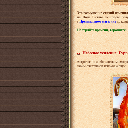
Это возмущение стихий измени
на Поле Битвы
вы будете полу
в
Премиальном магазине
до конц
Не теряйте времени, торопитесь
Небесное усиление: Гур
Астрологи с любопытством смотря
своим очертанием напоминающее.