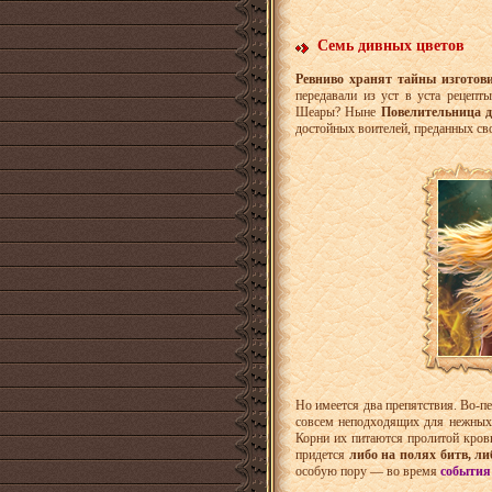
Семь дивных цветов
Ревниво хранят тайны изготови
передавали из уст в уста рецепт
Шеары? Ныне
Повелительница д
достойных воителей, преданных св
Но имеется два препятствия. Во-пе
совсем неподходящих для нежных р
Корни их питаются пролитой кровь
придется
либо на полях битв, л
особую пору — во время
события