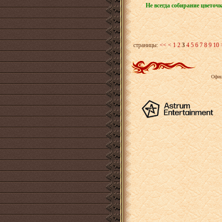
Не всегда собирание цветочк
страницы:
<<
<
1
2
3
4
5
6
7
8
9
10
Офиц