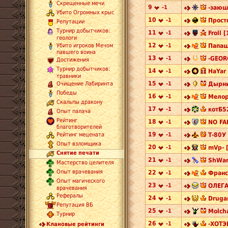
Скрещенные мечи
9
-1
-заюш
Убито Огромных крыс
10
-1
Прост
Репутации
Турнир добытчиков:
11
-1
Froll [
геологи
12
-1
Папаш
Убито игроков Мечом
павшего воина
13
-1
-GEORG
Достижения
Турнир добытчиков:
14
-1
HaYar 
травники
15
-1
Дырни
Очищение Лабиринта
Победы
16
-1
Мелор
Скальпы дракону
17
-1
котБ5
Опыт палача
Рейтинг
18
-1
NO FAN
благотворителей
19
-1
Т-80У 
Рейтинг мецената
Опыт взломщика
20
-1
mVp- 
Снятие печати
21
-1
ShWar
Мастерство целителя
Опыт врачевания
22
-1
Франс
Опыт магического
23
-1
ОЛЕГА
врачевания
Рефералы
24
-1
Druga
Репутация ВБ
25
-1
Molch
Турнир
26
-1
-ХОТЭЙ
Клановые рейтинги