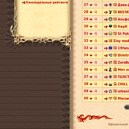
Еженедельные рейтинги
27
-1
Дева-
28
-1
BESTA
29
-1
Альфо
30
-1
КирК 
31
-1
St Pat
32
-1
Zloy med
33
-1
19fana
34
-1
Dimitr
35
-1
ZeroBa
36
-1
Меч к
37
-1
ТОЛСТ
38
-1
CHILL
39
-1
orbeni
40
-1
Мясни
Официальный 