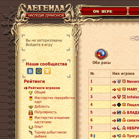
Вы не авторизованы
Войдите в игру
Обе расы
Наши сообщества
№
Ник игрока
Рейтинги
1
Never
Рейтинги игроков
2
MARY_
Общий
3
Infole
Мастерство переработки
карт
4
Поцел
Доблесть
5
Популярность
ВЛАД
Мастерство владения
6
сопатк
кастетами
Опыт
7
НЕБРИ
Турнир добытчиков:
8
Тунгус
рыбаки