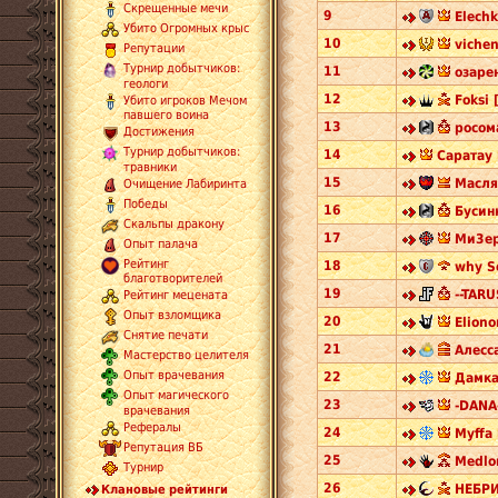
Скрещенные мечи
9
Elechk
Убито Огромных крыс
10
vichen
Репутации
Турнир добытчиков:
11
озаре
геологи
12
Foksi 
Убито игроков Мечом
павшего воина
13
росом
Достижения
Турнир добытчиков:
14
Саратау 
травники
15
Масля
Очищение Лабиринта
Победы
16
Бусин
Скальпы дракону
17
Ми3ер
Опыт палача
Рейтинг
18
why S
благотворителей
19
--TARU
Рейтинг мецената
Опыт взломщика
20
Eliono
Снятие печати
21
Алесс
Мастерство целителя
Опыт врачевания
22
Дамка
Опыт магического
23
-DANA-
врачевания
Рефералы
24
Myffa 
Репутация ВБ
25
Medlo
Турнир
26
НЕБРИ
Клановые рейтинги