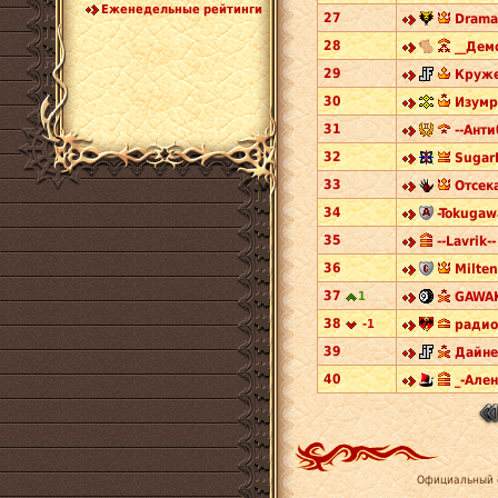
Еженедельные рейтинги
27
Drama
28
__Дем
29
Круже
30
Изумр
31
--Анти
32
Sugar
33
Отсек
34
-Tokugaw
35
--Lavrik--
36
Milten
37
1
GAWAK
38
-1
радио
39
Дайне
40
_-Ален
Официальный 