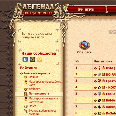
Вы не авторизованы
Войдите в игру
Обе расы
Наши сообщества
№
Ник игрока
Рейтинги
1
HvM [
Рейтинги игроков
2
NO FAN
Общий
3
Греттк
Мастерство переработки
карт
4
-_КОС
Доблесть
5
Популярность
Елена
Мастерство владения
6
BAMA 
кастетами
Опыт
7
Алёна_
Турнир добытчиков:
8
ПьЯнЫ
рыбаки