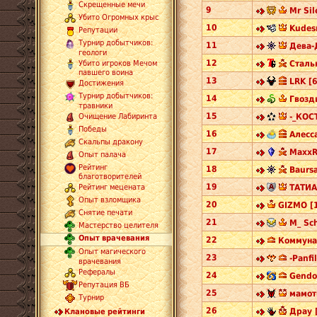
Скрещенные мечи
9
Mr Sil
Убито Огромных крыс
10
Kudesn
Репутации
Турнир добытчиков:
11
Дева-
геологи
12
Сталь
Убито игроков Мечом
павшего воина
13
LRK [6
Достижения
Турнир добытчиков:
14
Гвозд
травники
15
-_КОС
Очищение Лабиринта
Победы
16
Алесс
Скальпы дракону
17
MaxxR
Опыт палача
Рейтинг
18
Baursa
благотворителей
19
ТАТИА
Рейтинг мецената
Опыт взломщика
20
GIZMO [
Снятие печати
21
M_ Sc
Мастерство целителя
Опыт врачевания
22
Коммуна
Опыт магического
23
-Panfil
врачевания
Рефералы
24
Gendol
Репутация ВБ
25
мамот
Турнир
26
Драу 
Клановые рейтинги