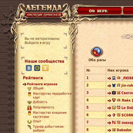
Вы не авторизованы
Войдите в игру
Обе расы
Наши сообщества
№
Ник игрока
Рейтинги
1
_ЛЮБВ
Рейтинги игроков
2
jin-roh
Общий
3
Светл
Мастерство переработки
карт
4
Лайк 
Доблесть
5
Популярность
Le Do
Мастерство владения
6
SC0RN
кастетами
Опыт
7
знаха
Турнир добытчиков:
8
Dekoder 
рыбаки