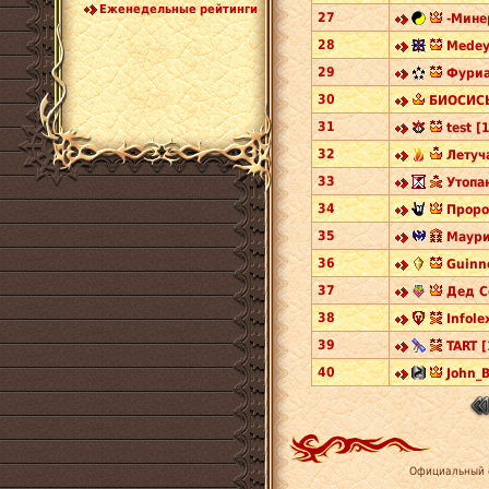
Еженедельные рейтинги
27
-Мине
28
Medey
29
Фуриа
30
БИОСИСЬ
31
test [
32
Летуч
33
Утопа
34
Проро
35
Маури
36
Guinn
37
Дед С
38
Infole
39
TART [
40
John_B
Официальный 