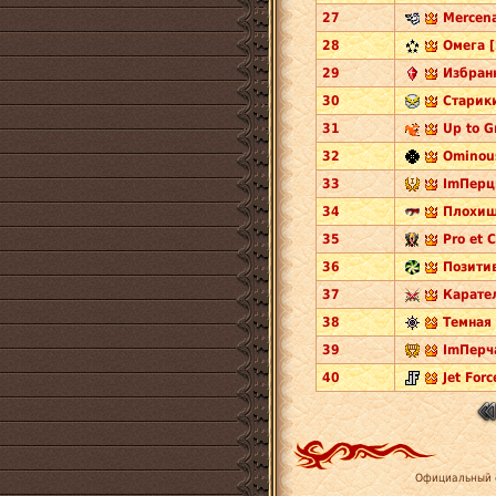
27
Mercena
28
Омега [
29
Избран
30
Старик
31
Up to G
32
Ominou
33
ImПерц
34
Плохиш
35
Pro et 
36
Позити
37
Карател
38
Темная 
39
ImПерча
40
Jet Forc
Официальный 