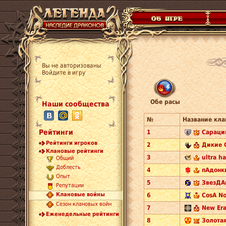
Вы не авторизованы
Войдите в игру
Обе расы
Наши сообщества
№
Название кла
Рейтинги
1
Сараци
Рейтинги игроков
2
Дикие 
Клановые рейтинги
3
ultra h
Общий
Доблесть
4
пАдонки
Опыт
5
ЗвезДА
Репутации
Клановые войны
6
CosA No
Сезон клановых войн
7
New Era
Еженедельные рейтинги
8
Золотая