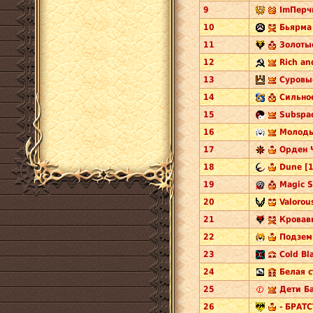
9
ImПерч
10
Бьярма 
11
Золотые
12
Rich an
13
Суровы
14
Сильное
15
Subspac
16
Молоды
17
Орден Ч
18
Dune [1
19
Magic S
20
Valorou
21
Кровав
22
Подзем
23
Cold Bl
24
Белая с
25
Дети Ба
26
- БРАТС