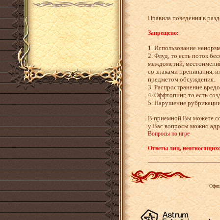
Правила поведения в разд
Запрещено:
1. Использование ненорм
2. Флуд, то есть поток 
междометий, местоимений
со знаками препинания, и
предметом обсуждения.
3. Распространение вред
4. Оффтопинг, то есть со
5. Нарушение рубрикации,
В приемной Вы можете с
у Вас вопросы можно адр
Вопросы по игре
Ответы лиц, неотносящихс
Офиц