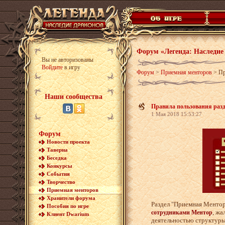
Форум «Легенда: Наследие
Вы не авторизованы
Войдите
в игру
Форум
>
Приемная менторов
>
Пр
Наши сообщества
Правила пользования раз
1 Мая 2018 15:53:27
Форум
Новости проекта
Таверна
Беседка
Конкурсы
События
Творчество
Приемная менторов
Хранители форума
Раздел "Приемная Ментор
Пособия по игре
, жа
сотрудниками Ментор
Клиент Dwarium
деятельностью структуры