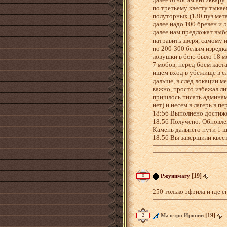
по третьему квесту тыкае
полуторных (130 пуз метал
далее надо 100 бревен и 
далее нам предложат выбо
натравить зверя, самому 
по 200-300 белым изредка
ловушки в бою было 18 мо
7 мобов, перед боем каст
ищем вход в убежище в сл
дальше, в след локации м
важно, просто избежал лиш
пришлось писать админам,
нет) и несем в лагерь в п
18:56 Выполнено достиж
18:56 Получено: Обновлен
Камень дальнего пути 1 ш
18:56 Вы завершили квес
Загрузка...
[19]
0
Ржунимагу
250 только эфрила и где е
[19]
2
Маэстро Иронии