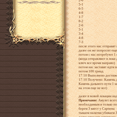
2-6
5-1
6-5
4-8
1-7
8-2
2-6
5-1
3-4
4-8
7-3
после этого нас отправят
далее он же попросит еще
потом с нас потребуют 1 
(когда отправляют в локи
ключ все время направо)
потом нас заставят идти в
потом 100 триад
17:10 Выполнено достиже
17:10 Получено: Камень д
Камень дальнего пути 1 ш
на этом еще не все)
далее в новой локации над
Амулет всего
Примечание:
необходимым и только пос
берем 3 квест у Сарпена
тыкаем палатки убиваем 3
далее относим антиквару