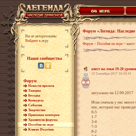
Форум «Легенда: Наследие
Вы не авторизованы
Войдите
в игру
Форум
>
Пособия по игре
>
квест
Наши сообщества
квест на локи 19-20 уровн
12 Сентября 2017 16:20:41
Форум
42
Новости проекта
Таверна
актуально на 12.09.2017
Беседка
Конкурсы
Итак сначала у нас много 
События
нпс, которые нас приводя
Творчество
6-5
Приемная менторов
1-7
Хранители форума
3-4
Пособия по игре
7-3
Клиент Dwarium
8-2