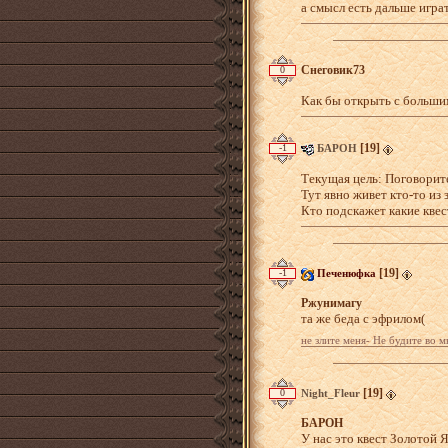
а смысл есть дальше игра
Загрузка...
Снеговик73
0
Как бы открыть с большим
[19]
-1
БАРОН
Текущая цель: Поговорит
Тут явно живет кто-то из 
Кто подскажет какие квес
Загрузка...
[19]
-1
Печенюфка
Ржунимагу
та же беда с эфрилом(
не злите меня- Не будите во м
Загрузка...
[19]
0
Night_Fleur
БАРОН
У нас это квест Золотой 