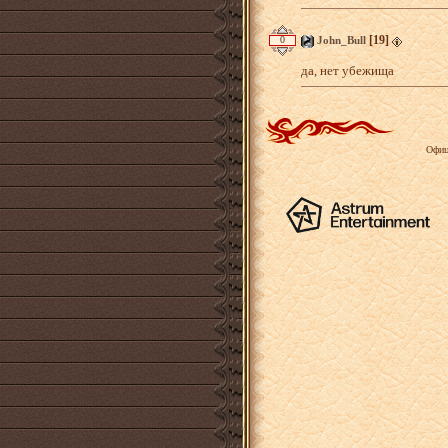
[19]
0
John_Bull
да, нет убежища
Офиц