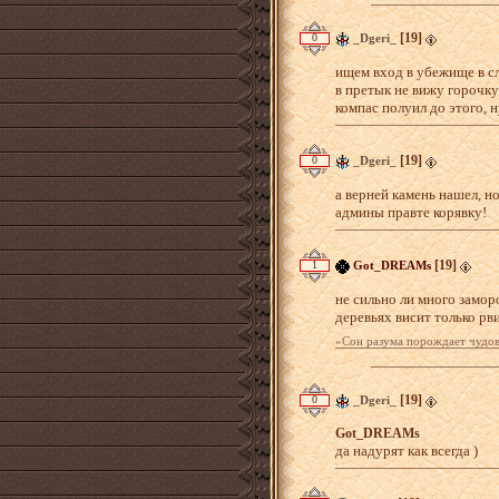
Загрузка...
[19]
0
_Dgeri_
ищем вход в убежище в сл
в претык не вижу горочку 
компас полуил до этого, 
[19]
0
_Dgeri_
а верней камень нашел, но
админы правте корявку!
[19]
1
Got_DREAMs
не сильно ли много замор
деревьях висит только рв
«Сон разума порождает чудо
Загрузка...
[19]
0
_Dgeri_
Got_DREAMs
да надурят как всегда )