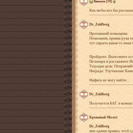
[19]
0
Биокон
Как мобы кто бы рассказа
Dr_Zoldberg
0
Пропавший помощник
Помощник, правая рука гл
тут скрыта какая-то иная 
Пройдено: Выполните ост
Пеланира и расскажите Ис
Текущая цель: Отправляй
Награда: Улучшение Камн
Нифига не могу найти...
Dr_Zoldberg
0
Получается БАГ. я компас
Кровавый Молот
0
Dr_Zoldberg
мне админ правил, чтоб с