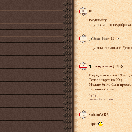
HS
0
Ржунимагу
в рунах много недоброкач
[19]
1
Serg_Piter
а нужны эти локи то?) то
Загрузка...
[19]
2
Валера пила
Год ждали всё на 19 лвл ,
Теперь ждем на 20.)
Можно было бы и просто т
Обленились мы.)
( ) ( )
сиськи без сосков
Загрузка...
SubaruWRX
-1
pipec