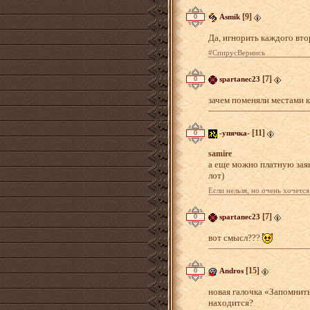
[9]
0
Asmik
Да, игнорить каждого вто
#СпирусВернись
[7]
0
spartanec23
зачем поменяли местами 
[11]
0
-упячка-
samire
а еще можно платную заяв
лот)
Если нельзя, но очень хочется
[7]
0
spartanec23
вот смысл???
[15]
0
Andros
новая галочка «Запомнить
находится?