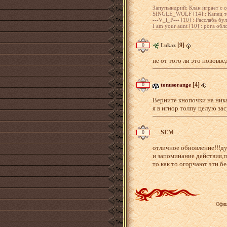
Запупындрий: Клан играет с о
SINGLE_WOLF [14] : Капец теб
---V_i_P--- [10] : Расслабь бу
I am your aunt [10] : рога об
[9]
0
Lukaz
не от того ли это нововв
[4]
0
tonusorange
Верните кнопочки на ника
я в игнор толпу целую за
_-_SEM_-_
0
отличное обновление!!!ду
и запоминание действия,
то как то огорчают эти б
Офиц