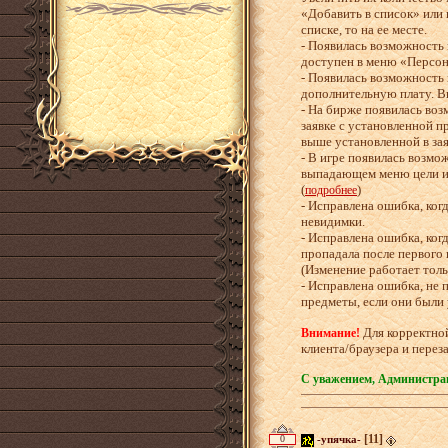
«Добавить в список» или 
списке, то на ее месте.
- Появилась возможность
доступен в меню «Персон
- Появилась возможность 
дополнительную плату. В
- На бирже появилась во
заявке с установленной п
выше установленной в за
- В игре появилась возм
выпадающем меню цели и 
(
)
подробнее
- Исправлена ошибка, ког
невидимки.
- Исправлена ошибка, ког
пропадала после первого 
(Изменение работает тол
- Исправлена ошибка, не 
предметы, если они были 
Для корректной
Внимание!
клиента/браузера и переза
С уважением, Администрац
[11]
0
-упячка-