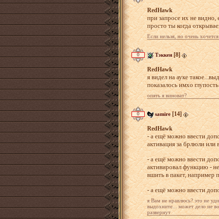
RedHawk
при запросе их не видно,
просто ты когда открывае
Если нельзя, но очень хочется
[8]
0
Тэккен
RedHawk
я видел на ауке такое...вы
показалось имхо глупость
опять я виноват?
[14]
0
samire
RedHawk
- а ещё можно ввести доп
активация за брлюли или 
- а ещё можно ввести до
активировал функцию - не
вшить в пакет, например 
- а ещё можно ввести до
я Вам не нравлюсь? это не уди
выдохните... может дело не в
развернут