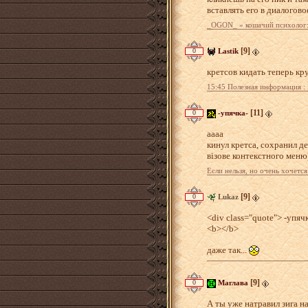
вставлять его в диалогово
_OGON_ » кошачий психолог: 
[9]
0
Lastik
кретсов кидать теперь кр
15:45 Полезная информация : 
[11]
0
-упячка-
аааа
кинул кретса, сохранил де
візове контекстного меню
Если нельзя, но очень хочется
[9]
0
Lukaz
<div class="quote"> -упячк
<b></b>
даже так...
[9]
0
Маглава
А ты уже натравил зига н