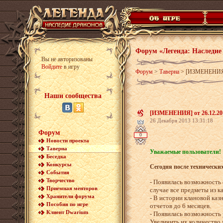
Форум «Легенда: Наследие
Вы не авторизованы
Войдите
в игру
Форум
>
Таверна
>
[ИЗМЕНЕНИЯ] 
Наши сообщества
[ИЗМЕНЕНИЯ] от 26.12.20
26 Декабря 2013 13:31:18
Форум
0
Новости проекта
Таверна
Уважаемые пользователи!
Беседка
Конкурсы
Сегодня после технически
События
Творчество
- Появилась возможность 
Приемная менторов
случае все предметы из к
Хранители форума
- В истории клановой каз
Пособия по игре
отчетов до 6 месяцев.
Клиент Dwarium
- Появилась возможность 
Увеличить их количество