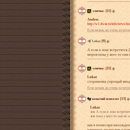
[11]
0
-упячка-
Andros
http://w1.dwar.ru/info/news
Если нельзя, но очень хочется
[9]
0
Lukaz
А если в локе встретятся
моров пока у кого то они 
[11]
0
-упячка-
Lukaz
сохраненка упрощай ввод 
Если нельзя, но очень хочется
[13]
0
кошачий психолог
Lukaz
А если в локе встретят
пока у кого то они не 
как я понял при нахожден
кликнешь на его ник и та