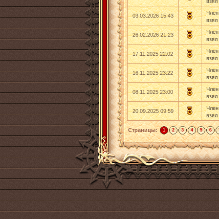
взял
Член
03.03.2026 15:43
взял
Член
26.02.2026 21:23
взял
Член
17.11.2025 22:02
взял
Член
16.11.2025 23:22
взял
Член
08.11.2025 23:00
взял
Член
20.09.2025 09:59
взял
Страницы:
1
2
3
4
5
6