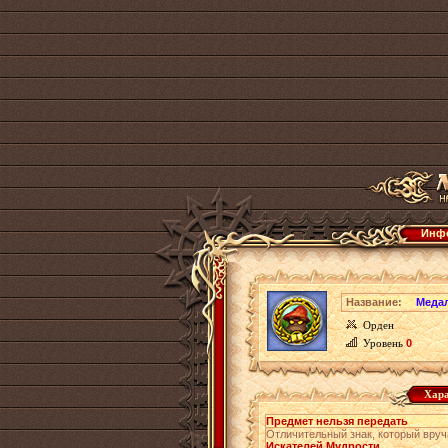
Инфо
Название:
Меда
Орден
Уровень
0
Хара
Предмет нельзя передать
Отличительный знак, который вру
Искателей Мудрости
.