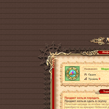
Инфо
Название:
Меда
Орден
Уровень
0
Хара
Предмет нельзя передать
Предмет нельзя сдать в скупку
Почетная награда за особые заслу
приобрести на ярмарке Небесной 