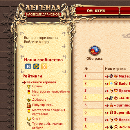
Вы не авторизованы
Войдите в игру
Обе расы
Наши сообщества
№
Ник игрока
Рейтинги
1
Ми3ер
Рейтинги игроков
2
Badd 
Общий
3
Прост
Мастерство переработки
карт
4
--TARU
Доблесть
5
Популярность
--Burning
Мастерство владения
6
Supernik
кастетами
Опыт
7
Непок
Турнир добытчиков:
8
-Novin
рыбаки