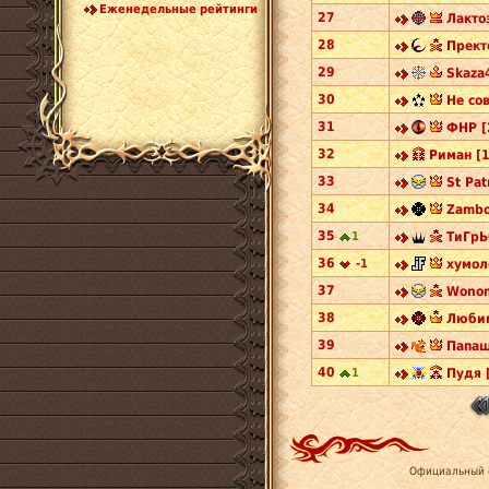
Еженедельные рейтинги
27
Лакто
28
Прект
29
Skaza4
30
Не со
31
ФНР [
32
Риман [1
33
St Pat
34
Zambo
35
1
ТиГрЬ
36
-1
хумол
37
Wonom
38
Любим
39
Папаш
40
1
Пудя 
Официальный 