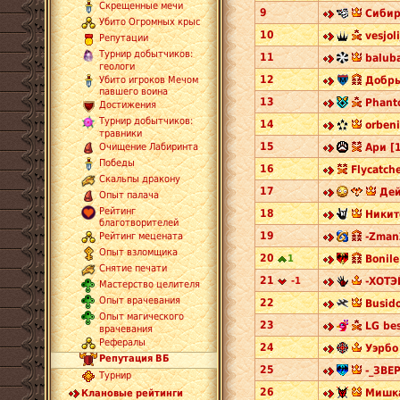
Скрещенные мечи
9
Сибир
Убито Огромных крыс
10
vesjol
Репутации
Турнир добытчиков:
11
baluba
геологи
12
Добры
Убито игроков Мечом
павшего воина
13
Phant
Достижения
Турнир добытчиков:
14
orbeni
травники
15
Ари [
Очищение Лабиринта
Победы
16
Flycatche
Скальпы дракону
17
Дей
Опыт палача
Рейтинг
18
Никит
благотворителей
19
-Zman
Рейтинг мецената
Опыт взломщика
20
1
Bonile
Снятие печати
21
-1
-ХОТЭЙ
Мастерство целителя
Опыт врачевания
22
Busido
Опыт магического
23
LG bes
врачевания
Рефералы
24
Уэрбо
Репутация ВБ
25
-_ЗВЕ
Турнир
26
Мишка
Клановые рейтинги