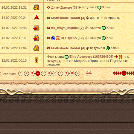
вступил в
Клан
.
16.02.2022 19:31
Дим--Димыч [3]
14.02.2022 00:24
достиг
4-го
уровня.
Mothshade Rabbit [4]
покинул
Клан
.
13.02.2022 20:45
ne_tvoya_mamka [7]
покинул
Клан
.
13.02.2022 11:07
Dr Psycho [12]
вступил в
Клан
.
12.02.2022 17:04
Mothshade Rabbit [4]
Член клана
Elite Avengers (1667264606)
-LS-
12.02.2022 00:15
взял
Медаль «Признания»
Подземных
Denys [4]
рыцарей
Страницы:
...
1
2
3
4
5
6
7
8
9
10
»
242