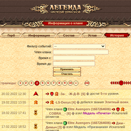
Информация о клане
Герб
Информация
Состав
Устав
История
Фильтр событий:
Член клана:
Время с:
Время до:
Страницы:
...
1
2
3
4
5
6
7
8
9
10
»
242
достиг
5-го
уровня.
20.02.2022 12:30
-За-_ -Ж-Д-В- [6]
добился звания
Элитный воин
.
19.02.2022 13:55
-LS-Denys [4]
Член клана
Elite Avengers (1667264606)
-
18.02.2022 17:41
взял
Медаль «Почета»
Искателей
__COBRA__- [6]
реликтов
Член клана
Elite Avengers (1667264606)
Дим--
17.02.2022 18:52
взял
Медаль «Признания»
Искателей
Димыч [3]
реликтов