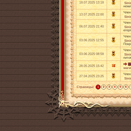
18.07.2025 13:18
Sinir
нежи
Член
13.07.2025 22:00
Sinir
Член
06.07.2025 21:40
Sinir
егер
Член
03.06.2025 12:55
Sinir
Покр
Член
03.06.2025 08:58
Sinir
пито
28.05.2025 15:42
маги
Член
27.04.2025 23:25
Sinir
Страницы:
1
2
3
4
5
6