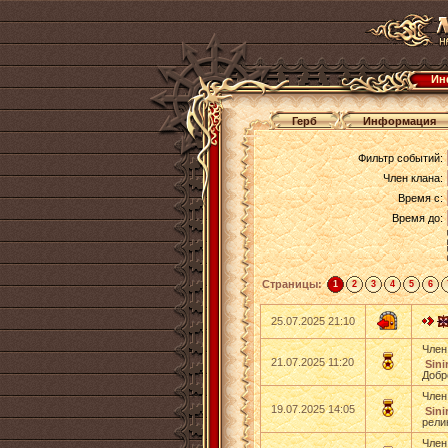
Ин
Герб
Информация
Фильтр событий:
Член клана:
Время с:
Время до:
Страницы:
1
2
3
4
5
6
25.07.2025 21:10
Член
21.07.2025 11:20
Sinir
Добр
Член
19.07.2025 14:05
Sinir
рели
Член