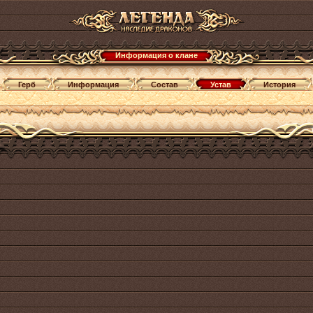
Информация о клане
Герб
Информация
Состав
Устав
История