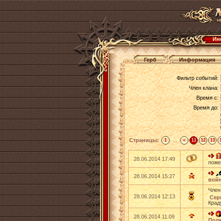
Ин
Герб
Информация
Фильтр событий:
Член клана:
Время с:
Время до:
Страницы:
...
1
«
11
12
13
28.06.2014 17:49
поже
28.06.2014 15:27
вой
Член
28.06.2014 12:13
Серг
Крад
28.06.2014 11:09
Пол