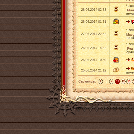
Член
28.06.2014 02:53
Мил
нежи
28.06.2014 01:31
Член
27.06.2014 22:52
Mayo
тене
Член
26.06.2014 14:52
Ред
Хран
26.06.2014 10:30
25.06.2014 21:12
поже
Страницы:
...
1
«
11
12
13