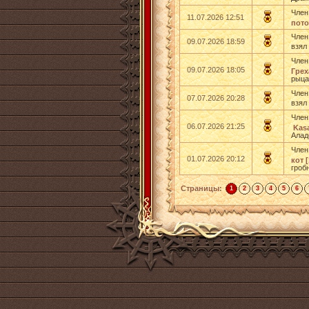
Член
11.07.2026 12:51
пото
Член
09.07.2026 18:59
взял
Член
09.07.2026 18:05
Грех
рыца
Член
07.07.2026 20:28
взял
Член
06.07.2026 21:25
Kasa
Алад
Член
01.07.2026 20:12
кот [
гроб
Страницы:
1
2
3
4
5
6