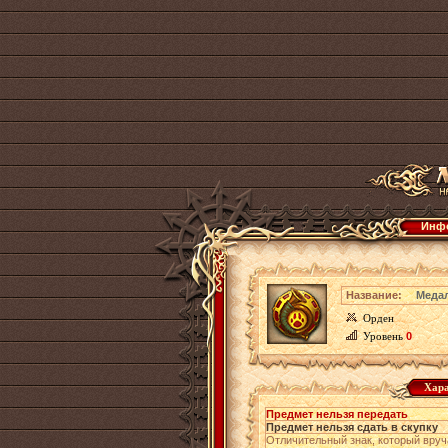
Инфо
Название:
Меда
Орден
Уровень
0
Хара
Предмет нельзя передать
Предмет нельзя сдать в скупку
Отличительный знак, который вру