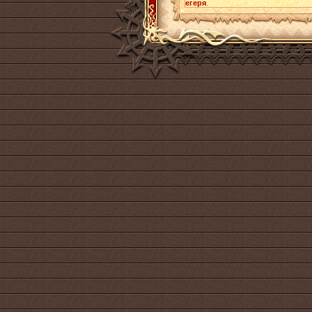
егеря
.