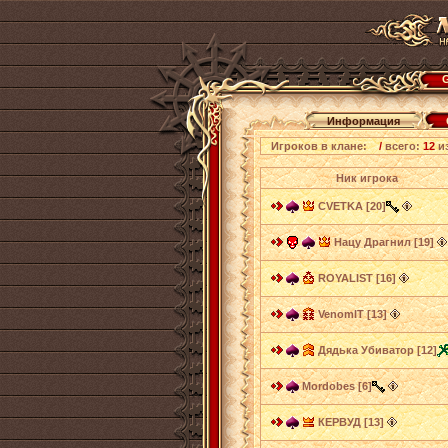
G
Информация
Игроков в клане:
/
всего:
12
и
Ник игрока
CVETKA [20]
Нацу Драгнил [19]
ROYALIST [16]
VenomIT [13]
Дядька Убиватор [12]
Mordobes [6]
КЕРВУД [13]