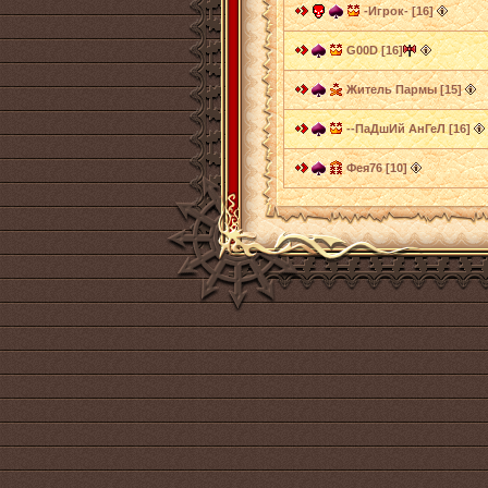
-Игрок- [16]
G00D [16]
Житель Пармы [15]
--ПаДшИй АнГеЛ [16]
Фея76 [10]