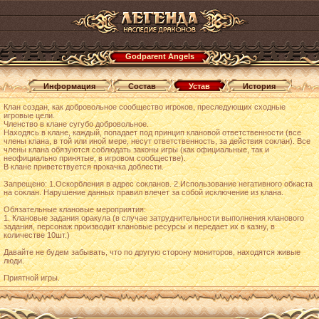
Godparent Angels
Информация
Состав
Устав
История
Клан создан, как добровольное сообщество игроков, преследующих сходные
игровые цели.
Членство в клане сугубо добровольное.
Находясь в клане, каждый, попадает под принцип клановой ответственности (все
члены клана, в той или иной мере, несут ответственность, за действия соклан). Все
члены клана обязуются соблюдать законы игры (как официальные, так и
неофициально принятые, в игровом сообществе).
В клане приветствуется прокачка доблести.
Запрещено: 1.Оскорбления в адрес сокланов. 2.Использование негативного обкаста
на соклан. Нарушение данных правил влечет за собой исключение из клана.
Обязательные клановые мероприятия:
1. Клановые задания оракула (в случае затруднительности выполнения кланового
задания, персонаж производит клановые ресурсы и передает их в казну, в
количестве 10шт.)
Давайте не будем забывать, что по другую сторону мониторов, находятся живые
люди.
Приятной игры.