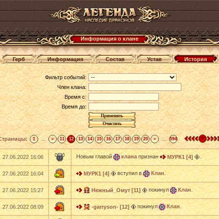
Информация о клане
Герб
Информация
Состав
Устав
История
Фильтр событий:
Член клана:
Время с:
Время до:
Страницы:
...
...
1
«
11
12
13
14
15
16
17
18
19
20
»
594
Новым главой
клана
признан
.
27.06.2022 16:06
МУРК1 [4]
вступил в
Клан
.
27.06.2022 16:04
МУРК1 [4]
покинул
Клан
.
27.06.2022 15:27
Нежный_Омут [11]
покинул
Клан
.
27.06.2022 08:09
-garryson- [12]