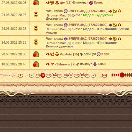
покинул
Клан
.
27.06.2022 08:05
tpv [16]
Член клана
ЭЛЕРВИНД (1726794000)
24.06.2022 20:26
взял
Медаль «Дружбы»
GromenMax [8]
Джаггернаутов
Член клана
ЭЛЕРВИНД (1726794000)
24.06.2022 20:25
взял
Медаль «Признания»
Богини
GromenMax [8]
Аладеи
Член клана
ЭЛЕРВИНД (1726794000)
24.06.2022 20:23
взял
Медаль «Признания»
GromenMax [8]
Великих Драконов
покинул
Клан
.
20.06.2022 20:50
Van4eto [15]
покинул
Клан
.
18.06.2022 20:46
-ЗМиюка- [7]
Страницы:
...
...
1
«
11
12
13
14
15
16
17
18
19
20
»
594