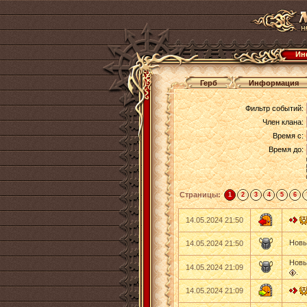
Ин
Герб
Информация
Фильтр событий:
Член клана:
Время с:
Время до:
Страницы:
1
2
3
4
5
6
14.05.2024 21:50
Новы
14.05.2024 21:50
Новы
14.05.2024 21:09
.
14.05.2024 21:09