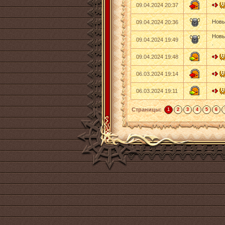
09.04.2024 20:37
Новы
09.04.2024 20:36
Новы
09.04.2024 19:49
.
09.04.2024 19:48
06.03.2024 19:14
06.03.2024 19:11
Страницы:
1
2
3
4
5
6