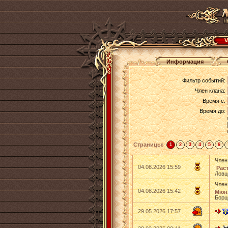
V
Информация
Фильтр событий:
Член клана:
Время с:
Время до:
Страницы:
1
2
3
4
5
6
Член
04.08.2026 15:59
Раст
Ловц
Член
04.08.2026 15:42
Мюнх
Борц
29.05.2026 17:57