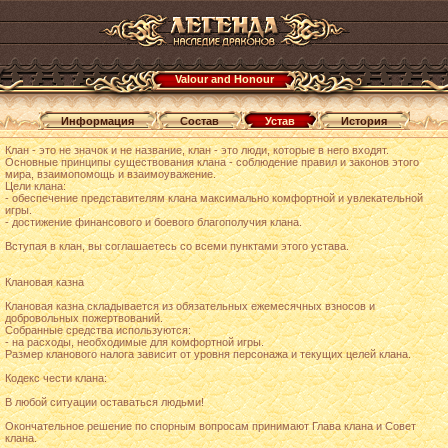
Valour and Honour
Информация
Состав
Устав
История
Клан - это не значок и не название, клан - это люди, которые в него входят.
Основные принципы существования клана - соблюдение правил и законов этого
мира, взаимопомощь и взаимоуважение.
Цели клана:
- обеспечение представителям клана максимально комфортной и увлекательной
игры.
- достижение финансового и боевого благополучия клана.
Вступая в клан, вы соглашаетесь со всеми пунктами этого устава.
Клановая казна
Клановая казна складывается из обязательных ежемесячных взносов и
добровольных пожертвований.
Собранные средства используются:
- на расходы, необходимые для комфортной игры.
Размер кланового налога зависит от уровня персонажа и текущих целей клана.
Кодекс чести клана:
В любой ситуации оставаться людьми!
Окончательное решение по спорным вопросам принимают Глава клана и Совет
клана.