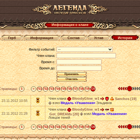
Информация о клане
Герб
Информация
Состав
Устав
История
Фильтр событий:
Член клана:
Время с:
Время до:
Страницы:
...
1
«
711
712
713
714
715
716
717
718
719
720
Член клана
BloodyGlow_w1
Sanchos [19]
23.11.2012 10:55
взял
Медаль «Уважения»
Эльдивов
Член клана
BloodyGlow_w1
22.11.2012 21:28
взял
Медаль «Уважения»
Got_DREAMs [20]
Ловцов теней
Страницы:
...
1
«
711
712
713
714
715
716
717
718
719
720