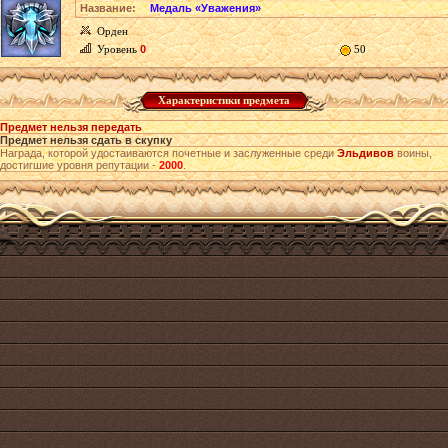
Название:
Медаль «Уважения»
Орден
Уровень
0
50
Характеристики предмета
Предмет нельзя передать
Предмет нельзя сдать в скупку
Награда, которой удостаиваются почетные и заслуженные среди
Эльдивов
воины,
достигшие уровня репутации -
2000
.