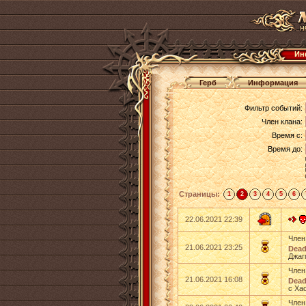
Ин
Герб
Информация
Фильтр событий:
Член клана:
Время с:
Время до:
Страницы:
1
2
3
4
5
6
22.06.2021 22:39
Член
21.06.2021 23:25
Dead
Джаг
Член
21.06.2021 16:08
Dead
с Ха
Член