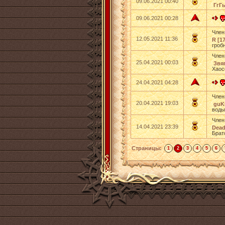
09.06.2021 00:40
ГгГы
09.06.2021 00:28
Член
12.05.2021 11:36
R [17
гроб
Член
25.04.2021 00:03
Звяг
Хаос
24.04.2021 04:28
Член
20.04.2021 19:03
guK
вод
Член
14.04.2021 23:39
Dead
Брат
Страницы:
1
2
3
4
5
6