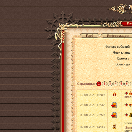
Ин
Герб
Информация
Фильтр событий:
Член клана:
Время с:
Время до:
Страницы:
1
2
3
4
5
6
12.09.2021 16:09
эксп
28.08.2021 12:32
09.08.2021 22:59
Член
02.08.2021 14:33
Звяг
Мист