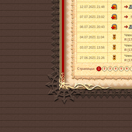
12.07.2021 21:48
07.07.2021 23:02
_
06.07.2021 20:43
Член
04.07.2021 11:04
R [17
Член
03.07.2021 13:56
R [17
Член
27.06.2021 21:26
R [17
Страницы:
1
2
3
4
5
6