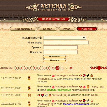
Наследие тайных
Информация
Состав
Устав
История
Фильтр событий:
Член клана:
Время с:
Время до:
Страницы:
...
1
2
3
4
5
6
7
8
9
10
»
55
Член клана
Наследие тайных
21.02.2026 18:35
взял
Медаль «Признания»
Красных
Virdivul [12]
топоров
Член клана
Наследие тайных
_Хель_ [5]
20.02.2026 13:00
взял
Медаль «Дружбы»
Крадущихся в ночи
добился звания
Боец
.
19.02.2026 20:36
Virdivul [12]
Член клана
Наследие тайных
19.02.2026 17:07
взял
Медаль «Уважения»
Ловцов
Virdivul [12]
фортуны