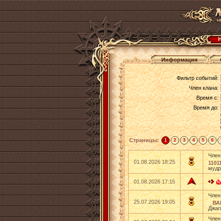
Информация
Фильтр событий:
Член клана:
Время с:
Время до:
Страницы:
1
2
3
4
5
6
Член
01.08.2026 18:25
11011
мудр
01.08.2026 17:15
Член
25.07.2026 19:05
_ВА
Джаг
Член