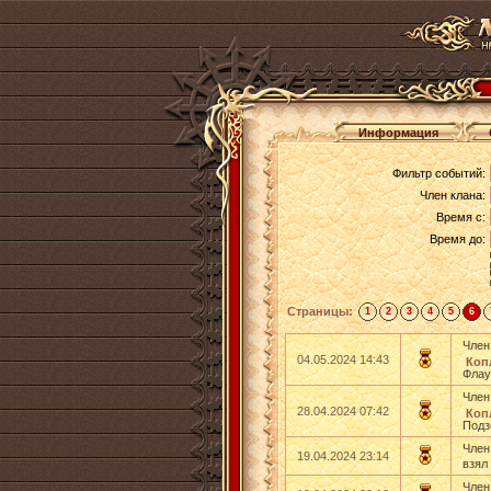
Информация
Фильтр событий:
Член клана:
Время с:
Время до:
Страницы:
1
2
3
4
5
6
Член
04.05.2024 14:43
Коп
Флау
Член
28.04.2024 07:42
Коп
Подз
Член
19.04.2024 23:14
взял
Член