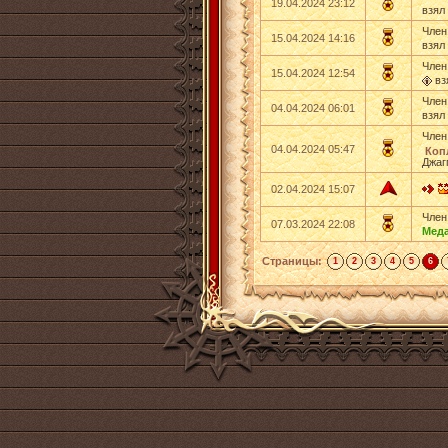
19.04.2024 23:12
взял
Член
15.04.2024 14:16
взял
Член
15.04.2024 12:54
вз
Член
04.04.2024 06:01
взял
Член
04.04.2024 05:47
Коп
Джаг
02.04.2024 15:07
Член
07.03.2024 22:08
Мед
Страницы:
1
2
3
4
5
6