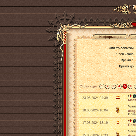
Информация
Фильтр событий:
Член клана:
Время с:
Время до:
Страницы:
1
2
3
4
5
6
23.06.2024 04:39
Мас
Член
18.06.2024 18:04
drag
Иска
17.06.2024 13:19
Пол
Член
15.06.2024 00:33
drag