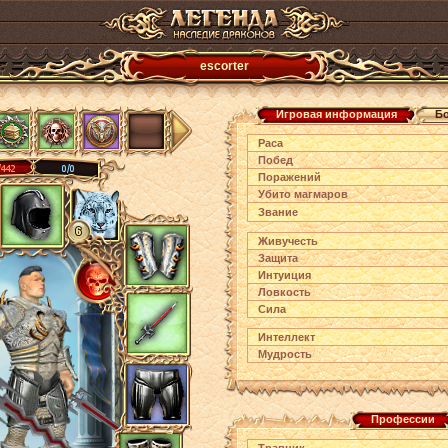
escorter
Игровая информация
Б
Раса
Побед
Поражений
Убито магмаров
Звание
Живучесть
Защита
Интуиция
Ловкость
Сила
Интеллект
Мудрость
Профессии