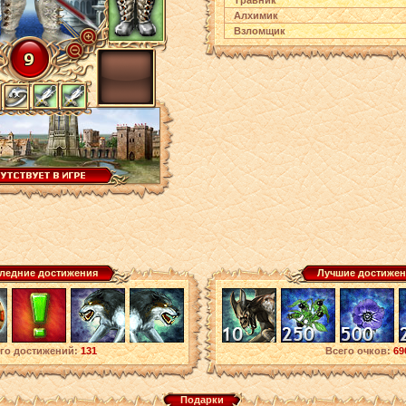
Травник
Алхимик
Взломщик
ледние достижения
Лучшие достижен
го достижений:
131
Всего очков:
69
Подарки