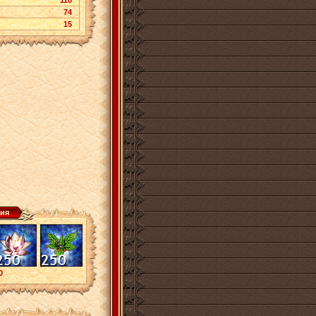
110
74
15
ия
0