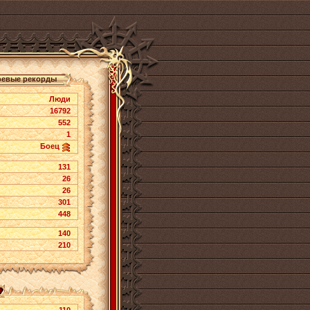
оевые рекорды
Люди
16792
552
1
Боец
131
26
26
301
448
140
210