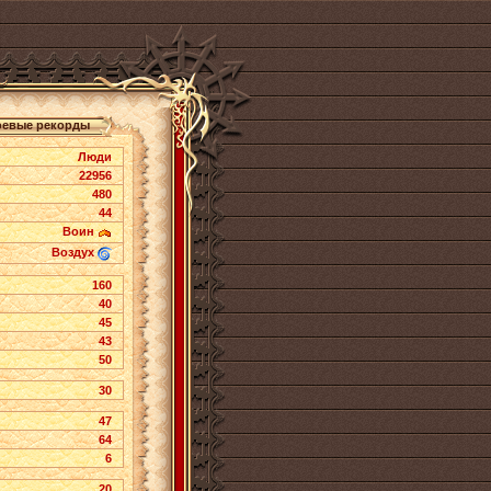
оевые рекорды
Люди
22956
480
44
Воин
Воздух
160
40
45
43
50
30
47
64
6
20