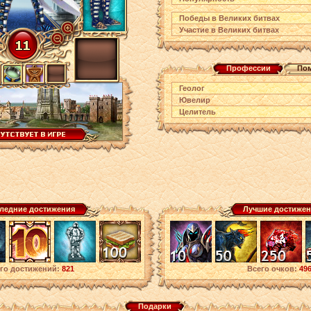
Победы в Великих битвах
Участие в Великих битвах
Профессии
Пом
Геолог
Ювелир
Целитель
ледние достижения
Лучшие достижен
го достижений:
821
Всего очков:
49
Подарки