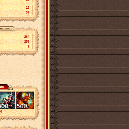
16
37
естье
264
259
2
ия
60