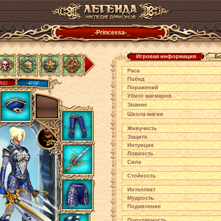
_-Princessa-_
Игровая информация
Б
Раса
Побед
Поражений
Убито магмаров
Звание
Школа магии
Живучесть
Защита
Интуиция
Ловкость
Сила
Стойкость
Интеллект
Мудрость
Подавление
Популярность