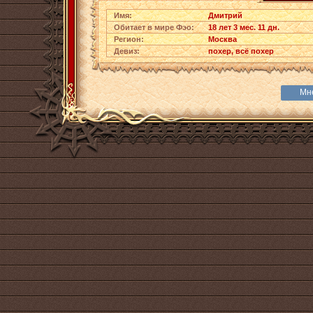
Имя:
Дмитрий
Обитает в мире Фэо:
18 лет 3 мес. 11 дн.
Регион:
Москва
Девиз:
похер, всё похер
Мн