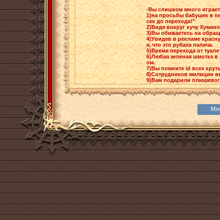
-Вы слишком много играете
1)на просьбы бабушек в пе
сек до перехода!"
2)Видя вокруг кучу Хумано
3)Вы обижаетесь на обраще
4)Увидев в рекламе красн
я, что это рубаха палача.
5)Время перехода от туалет
6)Любая зеленая шмотка в 
ом.
7)Вы помните id всех крут
8)Сотрудников милиции вы
9)Вам подарили плюшевого
Мн