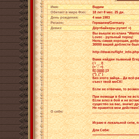
Имя:
Вадим
Обитает в мире Фэо:
18 лет 8 мес. 25 дн.
День рождения:
4 мая 1983
Регион:
Германия/Germany
Девиз:
Дёртбайкеры рулят! =)
Вы вышли из клана "Warrio
Lovec - рульный перец!
Нель-самая хорошая, добра
30000 вашей доблести был
http://dwar.ru/fight_info.p
Вами найден пьянный Егерь
( \ __ /)
(= '.' =)
E[:]|||||[:]З
(")_(" )
Без этого зайца... Да всё-р
съест твой моСК!
Если не отвечаю, то возм
При помощи в блок не вста
Если влез в бой и не вста
существо на вас, значит д
Не нравятся мои действия
О себе:
_________________________
Играю в локальной сети, п
Для Себя:
,,,,,,,,,,,,,,,,,,,,,,,,,,,,,,,,,,,,,,,,,,,,,,,,,,