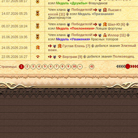
27.07.2026 08:17
взял
Медаль «Дружбы»
Флаундинов
Член клана
ПобедителИ
Лысая с
14.07.2026 05:25
взял
Медаль «Признания»
косой [11]
Джаггернаутов
Член клана
ПобедителИ
Шал-Ю [6]
05.07.2026 18:24
взял
Медаль «Поклонения»
Ловцов фортуны
Член клана
ПобедителИ
Иллор [11]
15.06.2026 19:35
взял
Медаль «Уважения»
Красных топоров
добился звания
Элитный
Густав Елень [7]
24.05.2026 23:08
воин
.
добился звания
Полководец
.
22.05.2026 16:27
Бертрам [9]
Страницы:
...
1
2
3
4
5
6
7
8
9
10
»
42