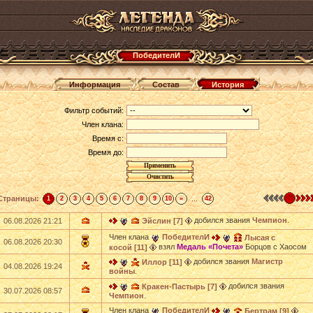
ПобедителИ
Информация
Состав
История
Фильтр событий:
Член клана:
Время с:
Время до:
Страницы:
...
1
2
3
4
5
6
7
8
9
10
»
42
добился звания
Чемпион
.
06.08.2026 21:21
Эйслин [7]
Член клана
ПобедителИ
Лысая с
06.08.2026 20:30
взял
Медаль «Почета»
Борцов с Хаосом
косой [11]
добился звания
Магистр
Иллор [11]
04.08.2026 19:24
войны
.
добился звания
Кракен-Пастырь [7]
30.07.2026 08:57
Чемпион
.
Член клана
ПобедителИ
Бертрам [9]