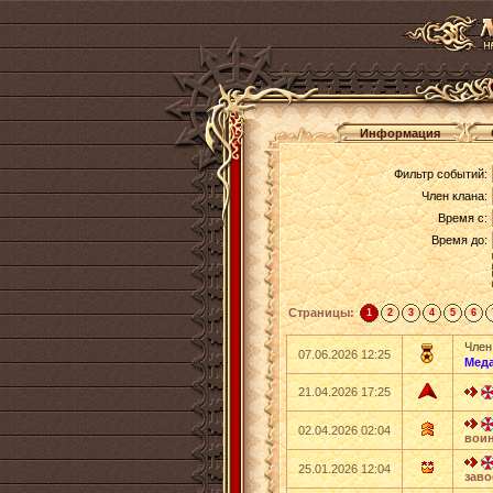
Информация
Фильтр событий:
Член клана:
Время с:
Время до:
Страницы:
1
2
3
4
5
6
Член
07.06.2026 12:25
Мед
21.04.2026 17:25
02.04.2026 02:04
вои
25.01.2026 12:04
заво