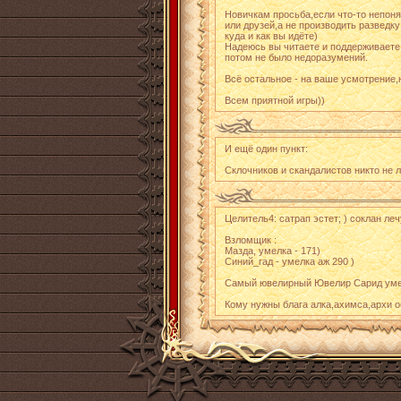
Новичкам просьба,если что-то непоня
или друзей,а не производить разведк
куда и как вы идёте)
Надеюсь вы читаете и поддерживаете 
потом не было недоразумений.
Всё остальное - на ваше усмотрение,н
Всем приятной игры))
И ещё один пункт:
Склочников и скандалистов никто не л
Целитель4: сатрап эстет; ) соклан ле
Взломщик :
Мазда, умелка - 171)
Синий_гад - умелка аж 290 )
Самый ювелирный Ювелир Сарид умен
Кому нужны блага алка,ахимса,архи о