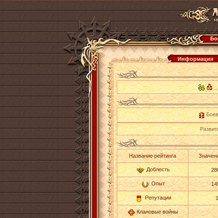
Бо
Информация
_
Боев
Развит
Название рейтинга
Значени
Доблесть
28
Опыт
14
Репутации
Клановые войны