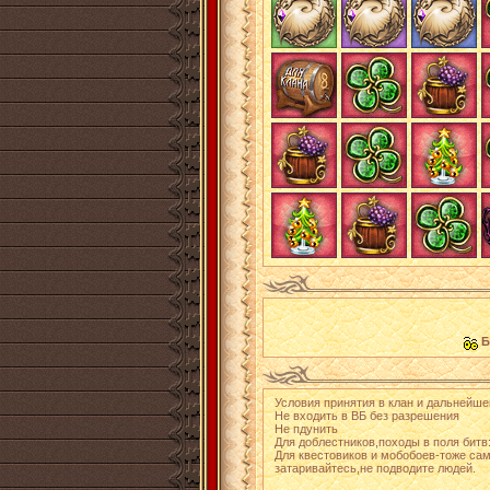
Б
Условия принятия в клан и дальнейше
Не входить в ВБ без разрешения
Не пдунить
Для доблестников,походы в поля битв
Для квестовиков и мобобоев-тоже са
затаривайтесь,не подводите людей.