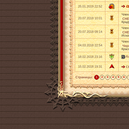
25.01.2019 22:52
Член
20.07.2018 10:01
СНЕ
Крад
Член
20.07.2018 09:14
СНЕ
Иска
Член
04.03.2018 22:54
Чер
Крас
К
18.02.2018 23:16
15.02.2018 19:31
С
Страницы:
1
2
3
4
5
6