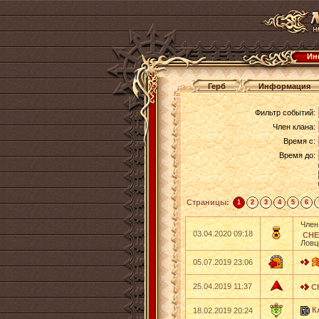
Ин
Герб
Информация
Фильтр событий:
Член клана:
Время с:
Время до:
Страницы:
1
2
3
4
5
6
Член
03.04.2020 09:18
СНЕ
Ловц
05.07.2019 23:06
25.04.2019 11:37
С
К
18.02.2019 20:24